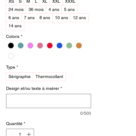
XS
S
M
L
XL
XXL
XXXL
24 mois
36 mois
4 ans
5 ans
6 ans
7 ans
8 ans
10 ans
12 ans
14 ans
Coloris
*
Type
*
Sérigraphie
Thermocollant
Design et/ou texte à insérer
*
0/500
Quantité
*