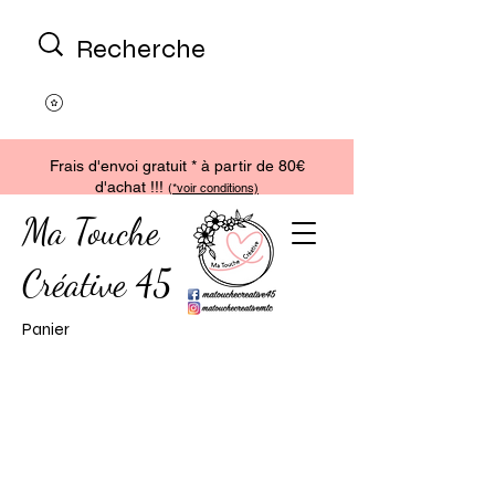
Frais d'envoi gratuit * à partir de 80€
d'achat !!!
(
*voir conditions)
Ma Touche
Créative 45
Panier