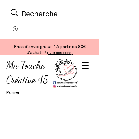
Frais d'envoi gratuit * à partir de 80€
d'achat !!!
(
*voir conditions)
Ma Touche
Créative 45
Panier