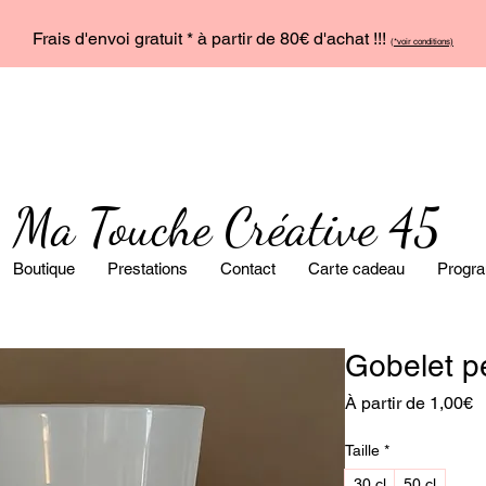
Frais d'envoi gratuit * à partir de 80€ d'achat !!!
(
*voir conditions)
Ma Touche Créative 45
Boutique
Prestations
Contact
Carte cadeau
Progra
Gobelet p
P
À partir de
1,00€
p
Taille
*
30 cl
50 cl