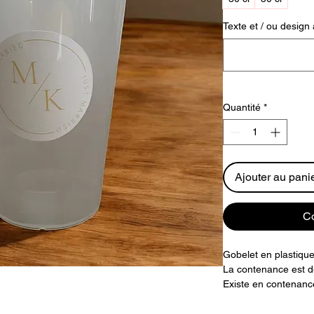
Texte et / ou design 
Quantité
*
Ajouter au pani
C
Gobelet en plastique
La contenance est de 
Existe en contenance
bord.
Ce gobelet est conç