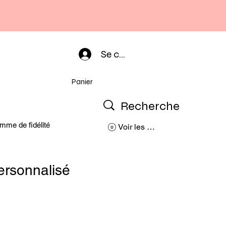
Se connecter
Panier
mme de fidélité
Voir les points
ersonnalisé
rix
romotionnel