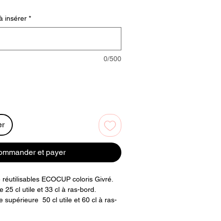
à insérer
*
0/500
er
ommander et payer
 réutilisables ECOCUP coloris Givré.
25 cl utile et 33 cl à ras-bord.
 supérieure 50 cl utile et 60 cl à ras-
u en polypropylène, une matière sans