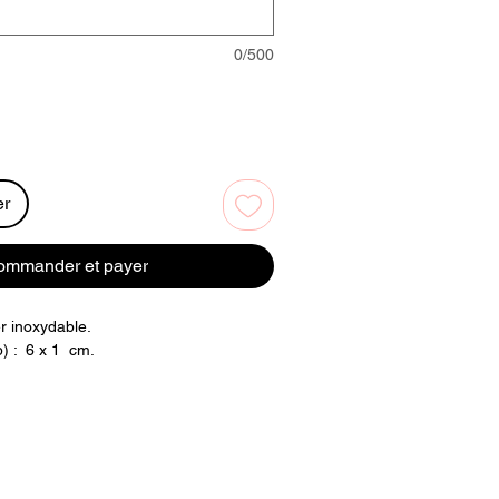
0/500
er
ommander et payer
er inoxydable.
p) : 6 x 1 cm.
it de design avec ou sans texte
avant gravure)