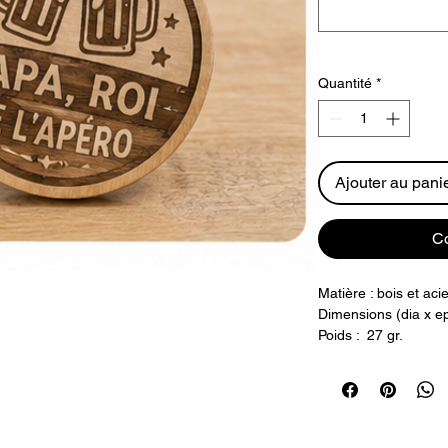
Quantité
*
Ajouter au pani
C
Matière : bois et aci
Dimensions (dia x e
Poids : 27 gr.
Indiquer votre souha
(maquette à valider 