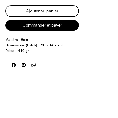
Ajouter au panier
Commander et payer
Matière : Bois
Dimensions (Lxlxh) : 26 x 14,7 x 9 cm.
Poids : 410 gr.
Indiquer votre souhait de design avec ou
sans texte (maquette à valider avant
gravure)