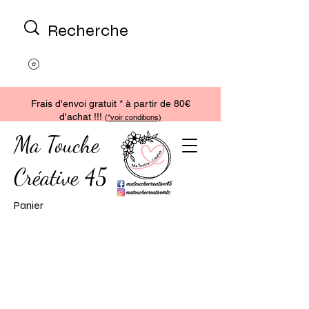
Frais d'envoi gratuit * à partir de 80€
d'achat !!!
(
*voir conditions)
Ma Touche
Créative 45
Panier