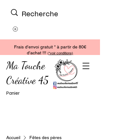
Frais d'envoi gratuit * à partir de 80€
d'achat !!!
(
*voir conditions)
Ma Touche
Créative 45
Panier
Accueil
Fêtes des pères