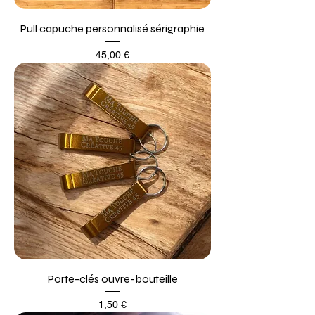
Pull capuche personnalisé sérigraphie
Prix
45,00 €
Porte-clés ouvre-bouteille
Prix
1,50 €