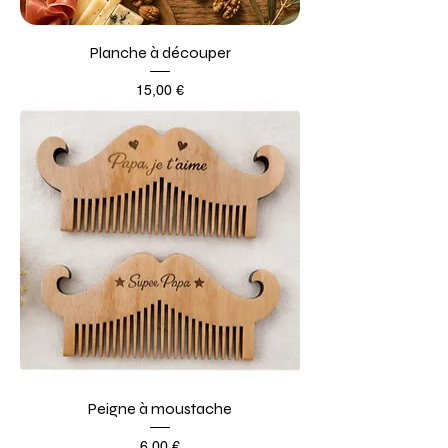
Planche à découper
Prix
15,00 €
Peigne à moustache
Prix
6,00 €