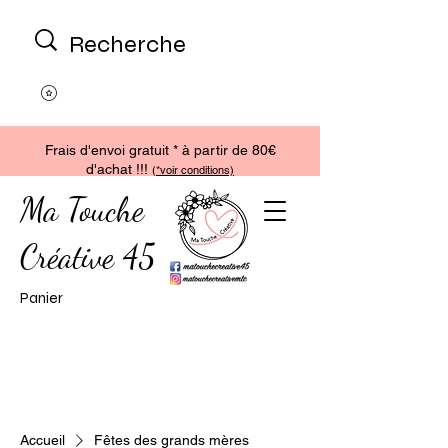
Frais d'envoi gratuit * à partir de 80€
d'achat !!!
(
*voir conditions)
Ma Touche
Créative 45
Panier
Accueil
Fêtes des grands mères