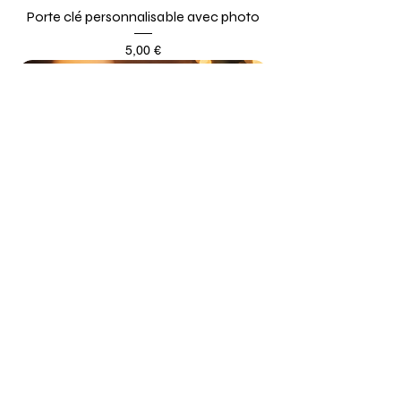
Porte clé personnalisable avec photo
Prix
5,00 €
Mug magique
Prix
12,00 €