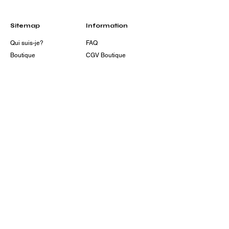
Sitemap
Information
Qui suis-je?
FAQ
Boutique
CGV Boutique
Prestations
CGV Prestations
Contact
Mentions légales
Carte cadeaux
Livraison
Politique de
confidentialité
Contact
matouchecreative45@gmail.com
St Martin d'Abbat (45)
© 2035 by MTC45. Powered and secured by
Wix
Newsletter
Restez informé(e) de nos créations