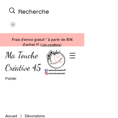
Frais d'envoi gratuit * à partir de 80€
d'achat !!!
(
*voir conditions)
Ma Touche
Créative 45
Panier
Accueil
Décorations